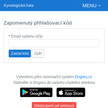
MENU
Kynologická hala
Zapomenutý přihlašovací kód
*
Email vašeho účtu
Zaslat kód
Zpět
Vytvořeno přes rezervační systém
Dogres.cz
Stáhněte si Dogres do vašeho chytrého telefonu
Odstoupení od smlouvy